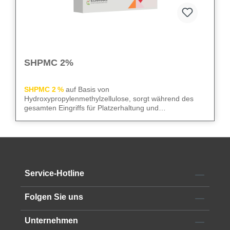
SHPMC 2%
SHPMC 2 %
auf Basis von
Hydroxypropylenmethylzellulose, sorgt während des
gesamten Eingriffs für Platzerhaltung und
Gewebeschutz. Frei von Konservierungsstoffen
überzeugt sie durch niedrige Oberflächenspannung und
We care
– für sicheren Gewebeschutz und kontrollierte
hohe HPMC-Konzentration. Die 2‑ml-Luer-Lock-Spritze
Abläufe im OP.
mit 23G Kanüle erleichtert die Anwendung im OP.
Alle technischen Informationen finden Sie im
Service-Hotline
Datenblatt
Folgen Sie uns
Unternehmen