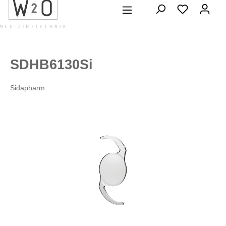
alt springen
SDHB6130Si
Sidapharm
Bildergalerie überspringen