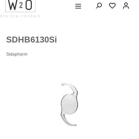
alt springen
SDHB6130Si
Sidapharm
Bildergalerie überspringen