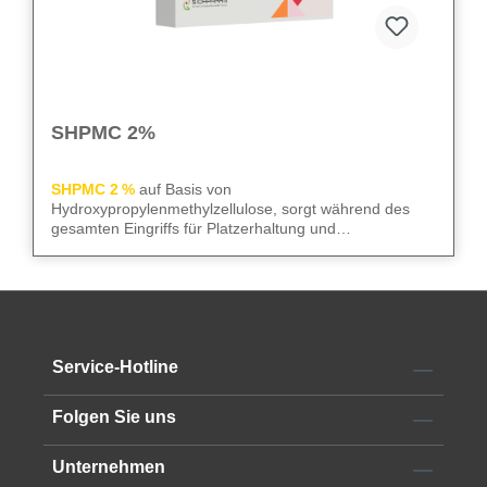
SHPMC 2%
SHPMC 2 %
auf Basis von
Hydroxypropylenmethylzellulose, sorgt während des
gesamten Eingriffs für Platzerhaltung und
Gewebeschutz. Frei von Konservierungsstoffen
überzeugt sie durch niedrige Oberflächenspannung und
We care
– für sicheren Gewebeschutz und kontrollierte
hohe HPMC-Konzentration. Die 2‑ml-Luer-Lock-Spritze
Abläufe im OP.
mit 23G Kanüle erleichtert die Anwendung im OP.
Alle technischen Informationen finden Sie im
Service-Hotline
Datenblatt
Folgen Sie uns
Unternehmen