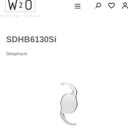
alt springen
SDHB6130Si
Sidapharm
Bildergalerie überspringen