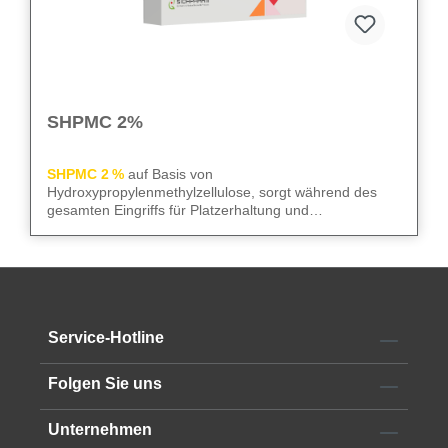
SHPMC 2%
SHPMC 2 %
auf Basis von
Hydroxypropylenmethylzellulose, sorgt während des
gesamten Eingriffs für Platzerhaltung und
Gewebeschutz. Frei von Konservierungsstoffen
überzeugt sie durch niedrige Oberflächenspannung und
We care
– für sicheren Gewebeschutz und kontrollierte
hohe HPMC-Konzentration. Die 2‑ml-Luer-Lock-Spritze
Abläufe im OP.
mit 23G Kanüle erleichtert die Anwendung im OP.
Alle technischen Informationen finden Sie im
Service-Hotline
Datenblatt
Folgen Sie uns
Unternehmen