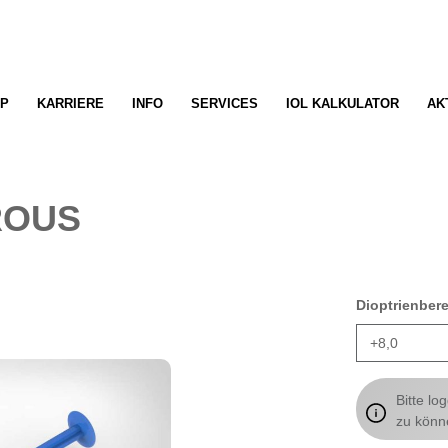
P
KARRIERE
INFO
SERVICES
IOL KALKULATOR
AK
ROUS
Dioptrienber
Bitte lo
zu könn