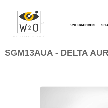
springen
Zur Hauptnavigation springen
UNTERNEHMEN
SHO
SGM13AUA - DELTA AU
Bildergalerie überspringen