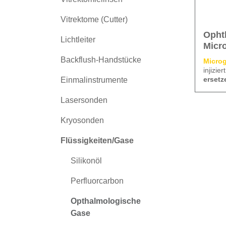
Vitrektome (Cutter)
Opht
Lichtleiter
Micr
Backflush-Handstücke
Micro
injizie
ersetz
Einmalinstrumente
Netzha
Setinh
durchs
Lasersonden
50 ml p
Auge (
Dreiwe
entneh
Kryosonden
Sterili
nach
d
G, Pat
und au
Flüssigkeiten/Gase
Silikonöl
SF6
Perfluorcarbon
C2F6
Opthalmologische
Gase
C3F8