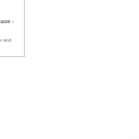
ase -
 sind:
dung
Art.-
Nr.
GOT
007-
00
GOT
008-
00