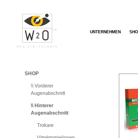
springen
Zur Hauptnavigation springen
UNTERNEHMEN
SHO
SHOP
\\ Vorderer
Augenabschnitt
\\ Hinterer
Augenabschnitt
Trokare
Vitrektomielinsen