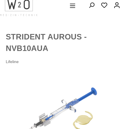
alt springen
STRIDENT AUROUS -
NVB10AUA
Lifeline
Bildergalerie überspringen