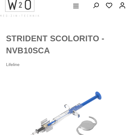
alt springen
STRIDENT SCOLORITO -
NVB10SCA
Lifeline
Bildergalerie überspringen