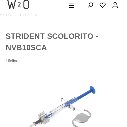
alt springen
STRIDENT SCOLORITO -
NVB10SCA
Lifeline
Bildergalerie überspringen