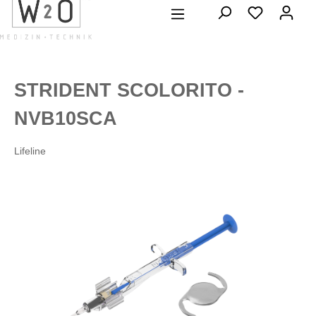
alt springen
STRIDENT SCOLORITO -
NVB10SCA
Lifeline
Bildergalerie überspringen