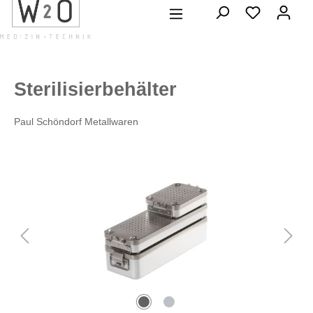
alt springen
Sterilisierbehälter
Paul Schöndorf Metallwaren
Bildergalerie überspringen