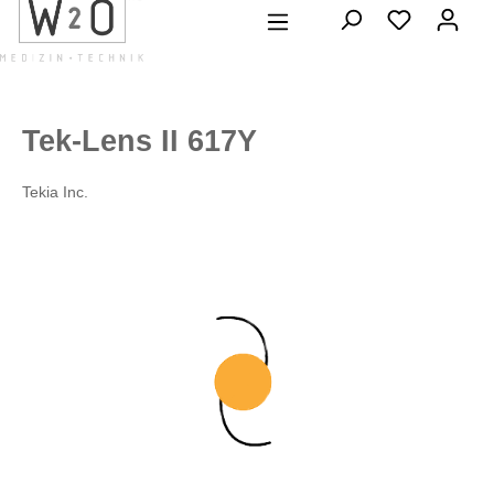
alt springen
Tek-Lens II 617Y
Tekia Inc.
Bildergalerie überspringen