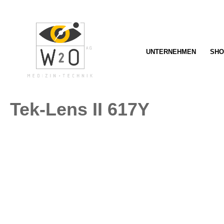
springen
Zur Hauptnavigation springen
UNTERNEHMEN
SHO
Tek-Lens II 617Y
Bildergalerie überspringen