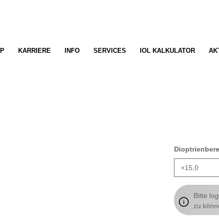
P
KARRIERE
INFO
SERVICES
IOL KALKULATOR
AK
Dioptrienber
Bitte lo
zu könn