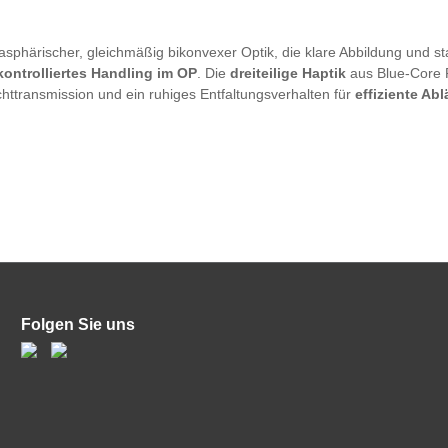
asphärischer, gleichmäßig bikonvexer Optik, die klare Abbildung und sta
kontrolliertes Handling im OP
. Die
dreiteilige Haptik
aus Blue-Core P
chttransmission und ein ruhiges Entfaltungsverhalten für
effiziente Ab
Folgen Sie uns