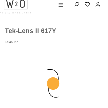
alt springen
Tek-Lens II 617Y
Tekia Inc.
Bildergalerie überspringen