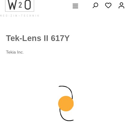
alt springen
Tek-Lens II 617Y
Tekia Inc.
Bildergalerie überspringen