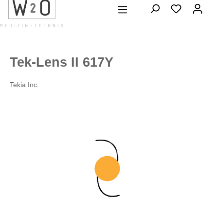
alt springen
Tek-Lens II 617Y
Tekia Inc.
Bildergalerie überspringen