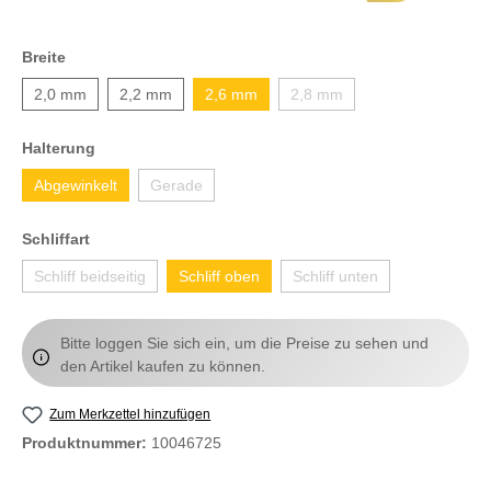
Breite
2,0 mm
2,2 mm
2,6 mm
2,8 mm
Halterung
Abgewinkelt
Gerade
Schliffart
Schliff beidseitig
Schliff oben
Schliff unten
Bitte loggen Sie sich ein, um die Preise zu sehen und
den Artikel kaufen zu können.
Zum Merkzettel hinzufügen
Produktnummer:
10046725