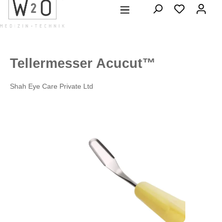
alt springen
Tellermesser Acucut™
Shah Eye Care Private Ltd
Bildergalerie überspringen