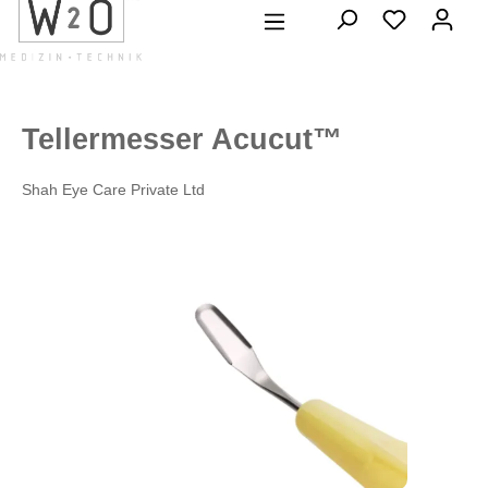
alt springen
Tellermesser Acucut™
Shah Eye Care Private Ltd
Bildergalerie überspringen