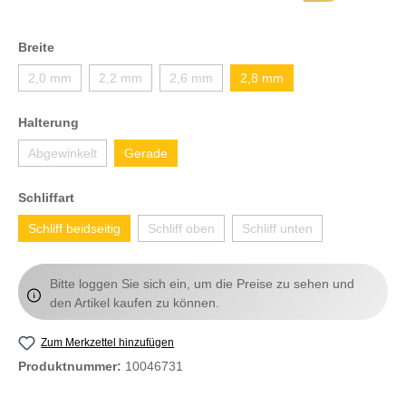
Breite
2,0 mm
2,2 mm
2,6 mm
2,8 mm
Halterung
Abgewinkelt
Gerade
Schliffart
Schliff beidseitig
Schliff oben
Schliff unten
Bitte loggen Sie sich ein, um die Preise zu sehen und
den Artikel kaufen zu können.
Zum Merkzettel hinzufügen
Produktnummer:
10046731