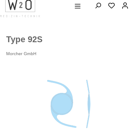
alt springen
Type 92S
Morcher GmbH
Bildergalerie überspringen