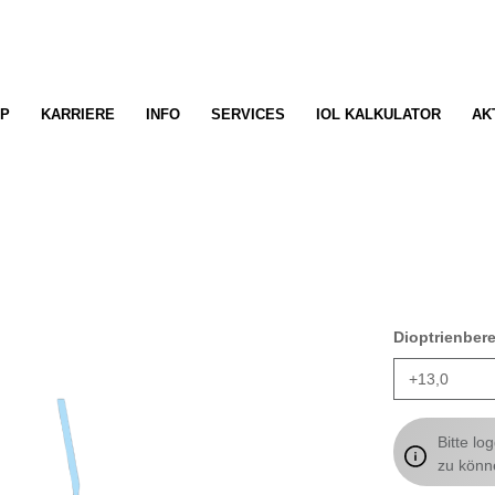
P
KARRIERE
INFO
SERVICES
IOL KALKULATOR
AK
Dioptrienber
Bitte lo
zu könn