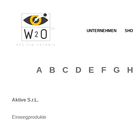
springen
Zur Hauptnavigation springen
UNTERNEHMEN
SHO
A B C D E F G H
Aktive S.r.L.
Einwegprodukte