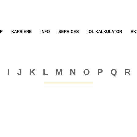
P
KARRIERE
INFO
SERVICES
IOL KALKULATOR
AK
 I J K L M N O P Q R