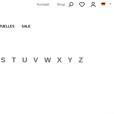
Kontakt
Shop
TUELLES
SALE
 S T U V W X Y Z