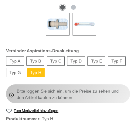
Verbinder Aspirations-Druckleitung
Typ A
Typ B
Typ C
Typ D
Typ E
Typ F
Typ G
Typ H
Bitte loggen Sie sich ein, um die Preise zu sehen und
den Artikel kaufen zu können.
Zum Merkzettel hinzufügen
Produktnummer:
Typ H