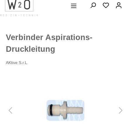
alt springen
Verbinder Aspirations-
Druckleitung
AKtive S.r.L.
Bildergalerie überspringen