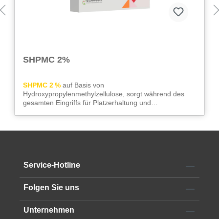
SHPMC 2%
SHPMC 2 %
auf Basis von
Hydroxypropylenmethylzellulose, sorgt während des
gesamten Eingriffs für Platzerhaltung und
Gewebeschutz. Frei von Konservierungsstoffen
überzeugt sie durch niedrige Oberflächenspannung und
We care
– für sicheren Gewebeschutz und kontrollierte
hohe HPMC-Konzentration. Die 2‑ml-Luer-Lock-Spritze
Abläufe im OP.
mit 23G Kanüle erleichtert die Anwendung im OP.
Alle technischen Informationen finden Sie im
Service-Hotline
Datenblatt
Folgen Sie uns
Unternehmen