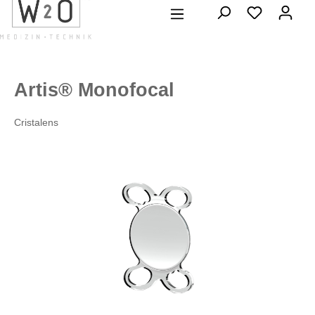
alt springen
Artis® Monofocal
Cristalens
Bildergalerie überspringen