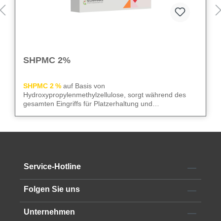
SHPMC 2%
SHPMC 2 %
auf Basis von
Hydroxypropylenmethylzellulose, sorgt während des
gesamten Eingriffs für Platzerhaltung und
Gewebeschutz. Frei von Konservierungsstoffen
überzeugt sie durch niedrige Oberflächenspannung und
We care
– für sicheren Gewebeschutz und kontrollierte
hohe HPMC-Konzentration. Die 2‑ml-Luer-Lock-Spritze
Abläufe im OP.
mit 23G Kanüle erleichtert die Anwendung im OP.
Alle technischen Informationen finden Sie im
Service-Hotline
Datenblatt
Folgen Sie uns
Unternehmen