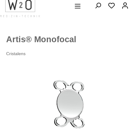
alt springen
Artis® Monofocal
Cristalens
Bildergalerie überspringen