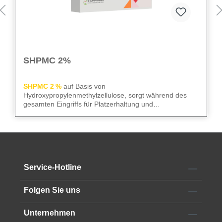
SHPMC 2%
SHPMC 2 %
auf Basis von
Hydroxypropylenmethylzellulose, sorgt während des
gesamten Eingriffs für Platzerhaltung und
Gewebeschutz. Frei von Konservierungsstoffen
überzeugt sie durch niedrige Oberflächenspannung und
We care
– für sicheren Gewebeschutz und kontrollierte
hohe HPMC-Konzentration. Die 2‑ml-Luer-Lock-Spritze
Abläufe im OP.
mit 23G Kanüle erleichtert die Anwendung im OP.
Alle technischen Informationen finden Sie im
Service-Hotline
Datenblatt
Folgen Sie uns
Unternehmen