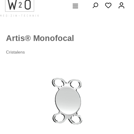
alt springen
Artis® Monofocal
Cristalens
Bildergalerie überspringen