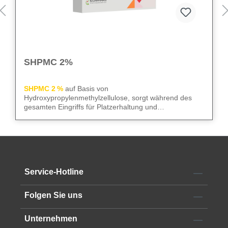
SHPMC 2%
SHPMC 2 %
auf Basis von
Hydroxypropylenmethylzellulose, sorgt während des
gesamten Eingriffs für Platzerhaltung und
Gewebeschutz. Frei von Konservierungsstoffen
überzeugt sie durch niedrige Oberflächenspannung und
We care
– für sicheren Gewebeschutz und kontrollierte
hohe HPMC-Konzentration. Die 2‑ml-Luer-Lock-Spritze
Abläufe im OP.
mit 23G Kanüle erleichtert die Anwendung im OP.
Alle technischen Informationen finden Sie im
Service-Hotline
Datenblatt
Folgen Sie uns
Unternehmen