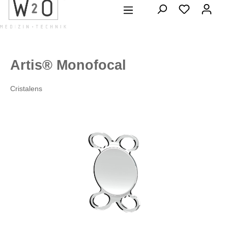
alt springen
Artis® Monofocal
Cristalens
Bildergalerie überspringen