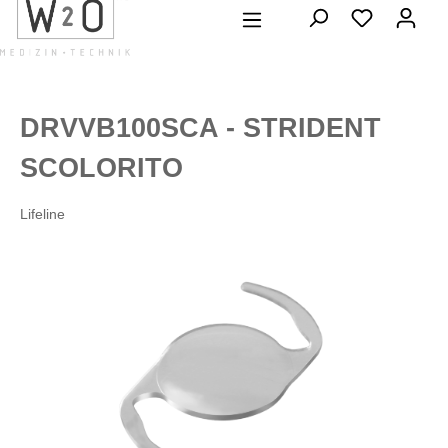
alt springen
DRVVB100SCA - STRIDENT
SCOLORITO
Lifeline
Bildergalerie überspringen