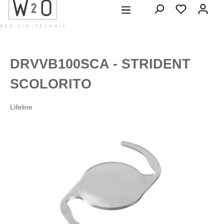
alt springen
DRVVB100SCA - STRIDENT
SCOLORITO
Lifeline
Bildergalerie überspringen