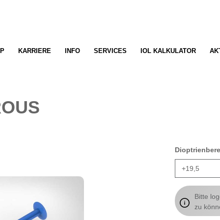
P
KARRIERE
INFO
SERVICES
IOL KALKULATOR
AK
ROUS
Dioptrienber
Bitte lo
zu könn