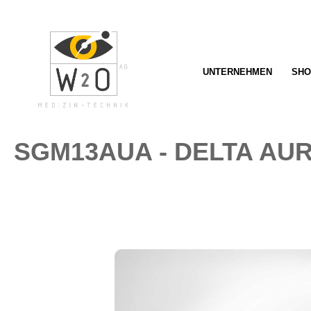
springen
Zur Hauptnavigation springen
UNTERNEHMEN
SHO
SGM13AUA - DELTA AU
Bildergalerie überspringen