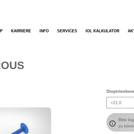
P
KARRIERE
INFO
SERVICES
IOL KALKULATOR
AK
ROUS
Dioptrienber
Bitte lo
zu könn