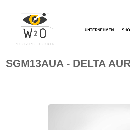
springen
Zur Hauptnavigation springen
UNTERNEHMEN
SHO
SGM13AUA - DELTA AU
Bildergalerie überspringen