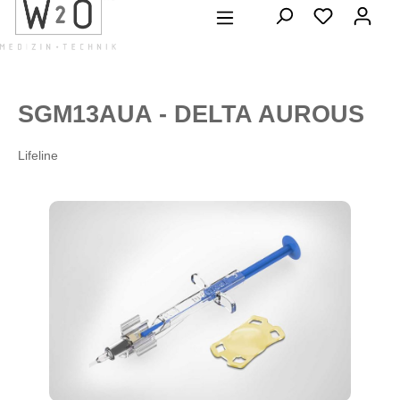
alt springen
SGM13AUA - DELTA AUROUS
Lifeline
Bildergalerie überspringen