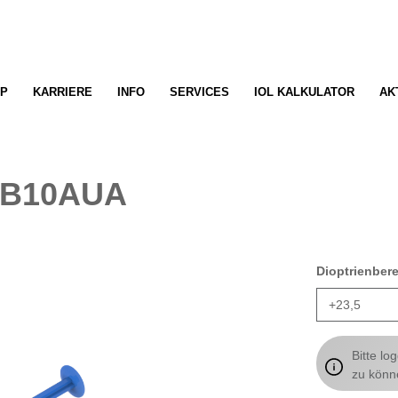
P
KARRIERE
INFO
SERVICES
IOL KALKULATOR
AK
VB10AUA
Dioptrienber
Bitte lo
zu könn