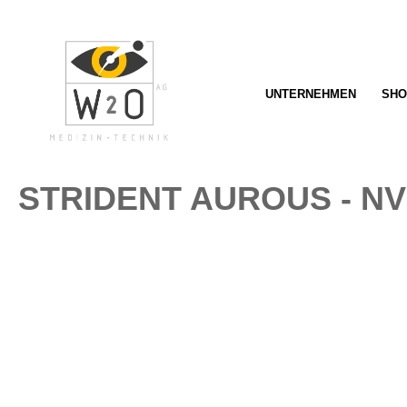
springen
Zur Hauptnavigation springen
UNTERNEHMEN
SHO
STRIDENT AUROUS - N
Bildergalerie überspringen