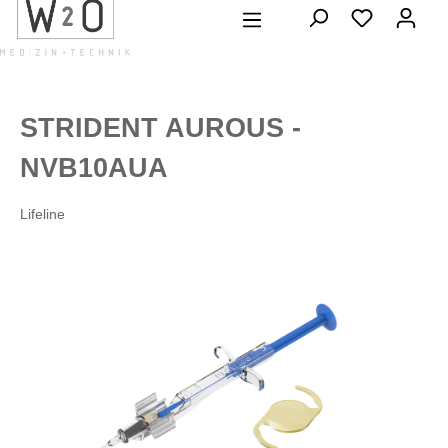
alt springen
STRIDENT AUROUS -
NVB10AUA
Lifeline
Bildergalerie überspringen