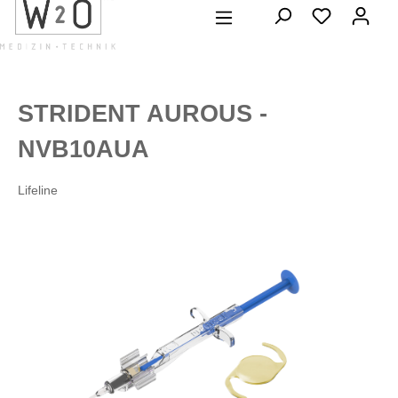
alt springen
STRIDENT AUROUS -
NVB10AUA
Lifeline
Bildergalerie überspringen