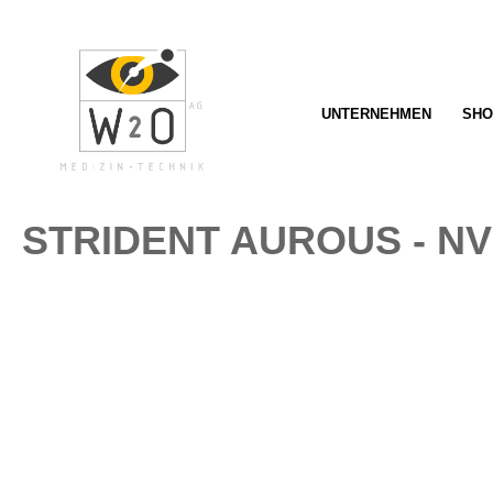
springen
Zur Hauptnavigation springen
UNTERNEHMEN
SHO
STRIDENT AUROUS - N
Bildergalerie überspringen