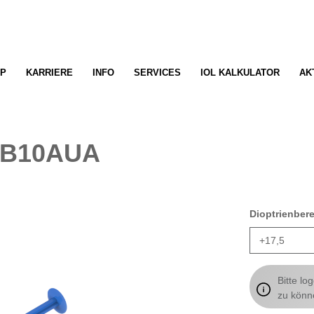
P
KARRIERE
INFO
SERVICES
IOL KALKULATOR
AK
VB10AUA
Dioptrienber
Bitte lo
zu könn